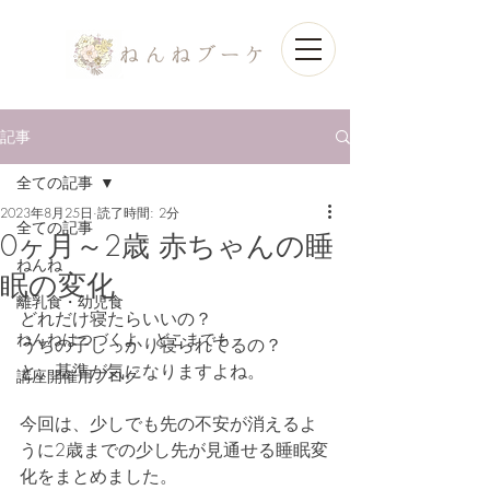
記事
全ての記事
2023年8月25日
読了時間: 2分
全ての記事
0ヶ月～2歳 赤ちゃんの睡
ねんね
眠の変化
離乳食・幼児食
どれだけ寝たらいいの？
ねんねはつづくよ どこまでも
うちの子しっかり寝られてるの？
と、基準が気になりますよね。
講座開催用ブログ
今回は、少しでも先の不安が消えるよ
うに2歳までの少し先が見通せる睡眠変
化をまとめました。