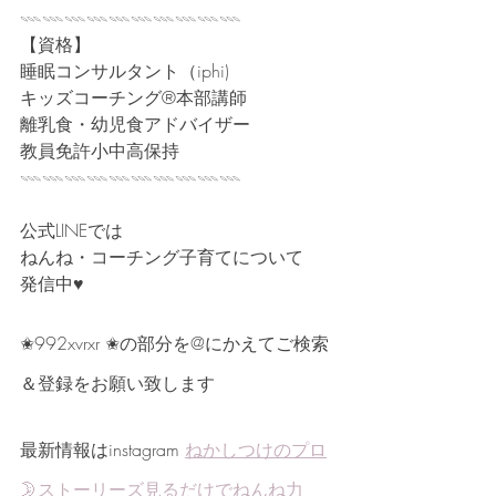
𓇠𓇠𓇠𓇠𓇠𓇠𓇠𓇠𓇠𓇠
【資格】
睡眠コンサルタント（iphi)
キッズコーチング®本部講師
離乳食・幼児食アドバイザー
教員免許小中高保持
𓇠𓇠𓇠𓇠𓇠𓇠𓇠𓇠𓇠𓇠
公式LINEでは
ねんね・コーチング子育てについて
発信中♥
✬992xvrxr ✬の部分を@にかえてご検索
＆登録をお願い致します
最新情報はinstagram 
ねかしつけのプロ
🌛ストーリーズ見るだけでねんね力