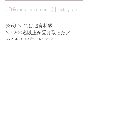
UP(@kana_mitsu.nenne) | Instagram
公式LINEでは超有料級
＼1200名以上が受け取った／
ねんねお役立ちBOOK
気質診断チェックBOOK　プレゼント
中
https://lin.ee/0fxakhu
ねんね相談
夜泣き
ねんねアドバイザー
ねんね
オンラインねんね相談
ネントレ
離乳食
ねんねトレーニング
泣き声
寝返り
断乳
iphi
夜間断乳
育児
おくるみ
スワドル
赤ちゃん
新生児
睡眠
赤ちゃんの睡眠
授乳回数