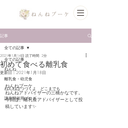
記事
全ての記事
2021年1月14日
読了時間: 2分
全ての記事
初めて食べる離乳食
ねんね
更新日：
2021年1月18日
離乳食・幼児食
ねんねブーケ
ねんねはつづくよ どこまでも
ねんねアドバイザーの三橋かなです。
講座開催用ブログ
今回は、離乳食アドバイザーとして投
稿しています✨