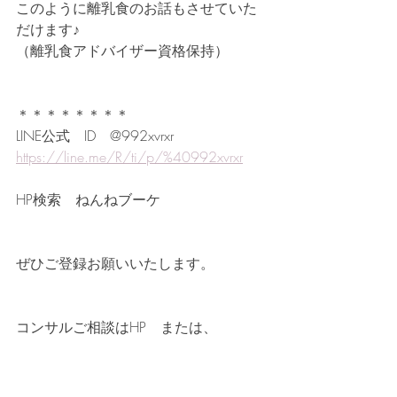
このように離乳食のお話もさせていた
だけます♪
（離乳食アドバイザー資格保持）
＊＊＊＊＊＊＊＊
LINE公式　ID　@992xvrxr
https://line.me/R/ti/p/%40992xvrxr
HP検索　ねんねブーケ
ぜひご登録お願いいたします。
コンサルご相談はHP　または、
公式LINE　DMにてお問合せをお願いい
たします。